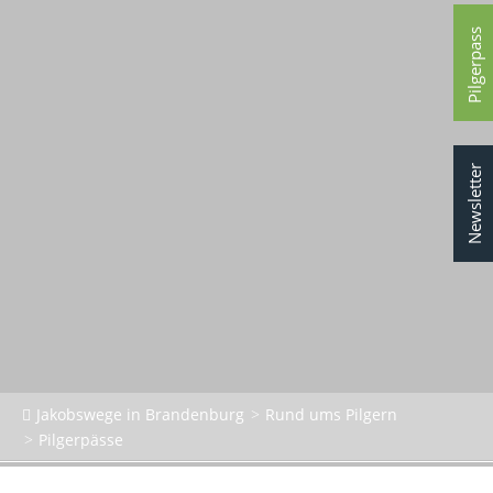
Pilgerpass
Newsletter
Jakobswege in Brandenburg
Rund ums Pilgern
Pilgerpässe