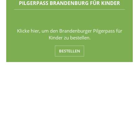
PILGERPASS BRANDENBURG FÜR KINDER
Klicke hier, um den Brandenburger Pilgerpass für
Kinder zu bestellen.
BESTELLEN
NEWSLETTER
Bleibe auf dem Laufenden, abonniere unseren Newsletter.
NEWSLETTER ABONNIEREN
UNTERSTÜTZEN