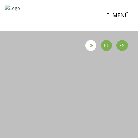
MENÜ
DE
PL
EN