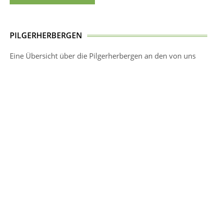
PILGERHERBERGEN
Eine Übersicht über die Pilgerherbergen an den von uns
betreuten Jakobswegen findet ihr hier:
PILGERHERBERGEN
SOCIAL MEDIA
Besucht uns bei Instagram und Facebook
INSTAGRAM
FACEBOOK
AKTIV WERDEN